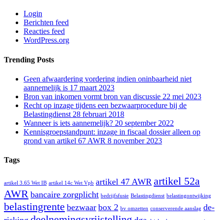
Login
Berichten feed
Reacties feed
WordPress.org
Trending Posts
Geen afwaardering vordering indien oninbaarheid niet
aannemelijk is
17 maart 2023
Bron van inkomen vormt bron van discussie
22 mei 2023
Recht op inzage tijdens een bezwaarprocedure bij de
Belastingdienst
28 februari 2018
Wanneer is iets aannemelijk?
20 september 2022
Kennisgroepstandpunt: inzage in fiscaal dossier alleen op
grond van artikel 67 AWR
8 november 2023
Tags
artikel 52a
artikel 47 AWR
artikel 3.65 Wet IB
artikel 14c Wet Vpb
AWR
bancaire zorgplicht
bedrijfsfusie
Belastingdienst
belastingontwijking
belastingrente
bezwaar
box 2
de-
bv omzetten
conserverende aanslag
deelnemingsvrijstelling