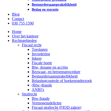
Bestuurdersaansprakelijkheid
Beslag en executie
Blog
Contact
030 755 1590
Home
Over het kantoor
Rechtsgebieden
Fiscaal recht
Toeslagen
Invordering
Inkeer
Fiscale boete
Btw, douane en accijns
Bezwaar- en beroepsprocedure
Bestuurdersaansprakelijkheid
Belastingcontrole of boekenonderzoek
(Btw-)fraude
ANBI’s
Strafrecht
Btw-fraude
Vermogensdelicten
Fiscaal strafrecht (FIOD-zaken)