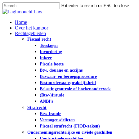
Skip
Hit enter to search or ESC to close
to
Close
main
Search
content
Menu
Home
Over het kantoor
Rechtsgebieden
Fiscaal recht
Toeslagen
Invordering
Inkeer
Fiscale boete
Btw, douane en accijns
Bezwaar- en beroepsprocedure
Bestuurdersaansprakelijkheid
Belastingcontrole of boekenonderzoek
(Btw-)fraude
ANBI’s
Strafrecht
Btw-fraude
Vermogensdelicten
Fiscaal strafrecht (FIOD-zaken)
Ondernemingsrechtelijke en civiele geschillen
Contractuele geschillen