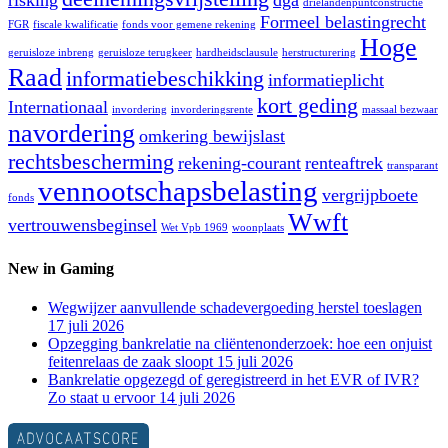
risking
dga
drielandenpuntconstructie
Formeel belastingrecht
FGR
fiscale kwalificatie
fonds voor gemene rekening
Hoge
geruisloze inbreng
geruisloze terugkeer
hardheidsclausule
herstructurering
Raad
informatiebeschikking
informatieplicht
kort geding
Internationaal
invordering
invorderingsrente
massaal bezwaar
navordering
omkering bewijslast
rechtsbescherming
rekening-courant
renteaftrek
transparant
vennootschapsbelasting
vergrijpboete
fonds
Wwft
vertrouwensbeginsel
Wet Vpb 1969
woonplaats
New in Gaming
Wegwijzer aanvullende schadevergoeding herstel toeslagen
17 juli 2026
Opzegging bankrelatie na cliëntenonderzoek: hoe een onjuist
feitenrelaas de zaak sloopt
15 juli 2026
Bankrelatie opgezegd of geregistreerd in het EVR of IVR?
Zo staat u ervoor
14 juli 2026